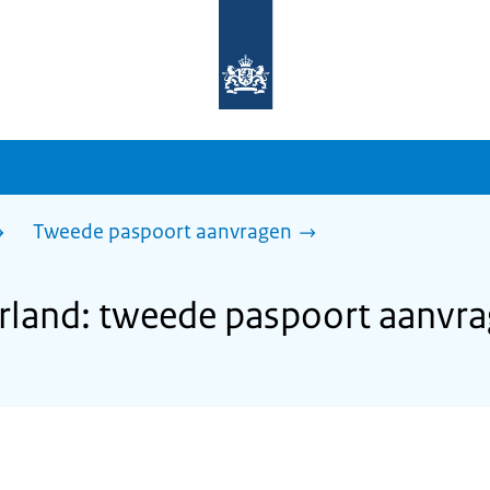
Naar
de
homepage
van
sdg.rijksoverheid.nl
Tweede paspoort aanvragen
land: tweede paspoort aanvr