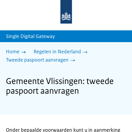
Naar
de
homepage
van
sdg.rijksoverheid.nl
Single Digital Gateway
Home
Regelen in Nederland
Tweede paspoort aanvragen
Gemeente Vlissingen: tweede
paspoort aanvragen
Onder bepaalde voorwaarden kunt u in aanmerking