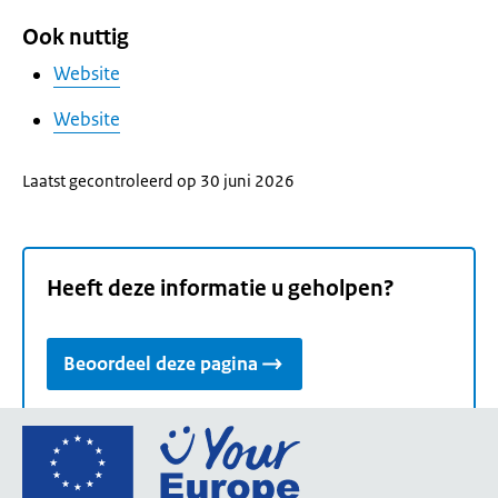
Ook nuttig
Website
Website
Laatst gecontroleerd op 30 juni 2026
Heeft deze informatie u geholpen?
Beoordeel deze pagina
Ga
naar
de