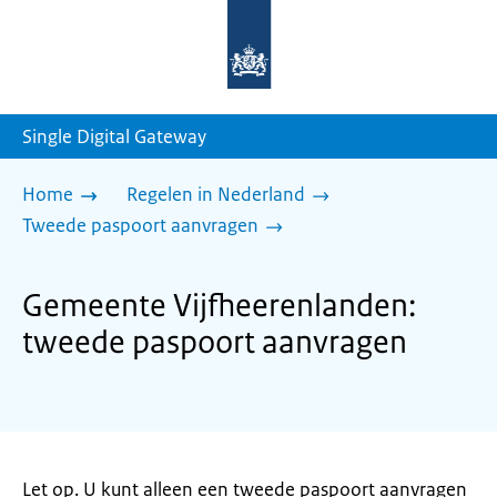
Naar
de
homepage
van
sdg.rijksoverheid.nl
Single Digital Gateway
Home
Regelen in Nederland
Tweede paspoort aanvragen
Gemeente Vijfheerenlanden:
tweede paspoort aanvragen
Let op. U kunt alleen een tweede paspoort aanvragen