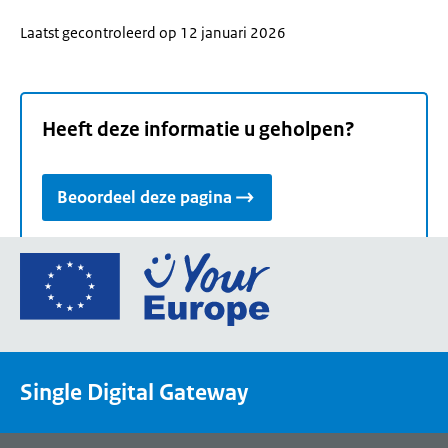
Laatst gecontroleerd op 12 januari 2026
Heeft deze informatie u geholpen?
Beoordeel deze pagina
Ga
naar
de
homepage
van
Single Digital Gateway
Your
Europe,
een