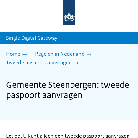
Naar
de
homepage
van
sdg.rijksoverheid.nl
Single Digital Gateway
Home
Regelen in Nederland
Tweede paspoort aanvragen
Gemeente Steenbergen: tweede
paspoort aanvragen
Let op. U kunt alleen een tweede paspoort aanvragen