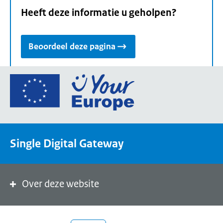
Heeft deze informatie u geholpen?
Beoordeel deze pagina
Ga
naar
de
homepage
van
Single Digital Gateway
Your
Europe,
een
portaal
Over deze website
van
de
Europese