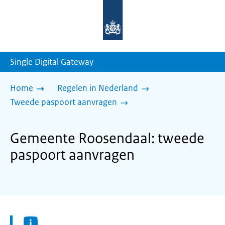
Naar
de
homepage
van
sdg.rijksoverheid.nl
Single Digital Gateway
Home
Regelen in Nederland
Tweede paspoort aanvragen
Gemeente Roosendaal: tweede
paspoort aanvragen