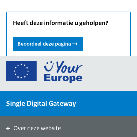
Heeft deze informatie u geholpen?
Beoordeel deze pagina
Ga
naar
de
homepage
van
Single Digital Gateway
Your
Europe,
een
portaal
Over deze website
van