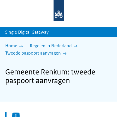
Naar
de
homepage
van
sdg.rijksoverheid.nl
Single Digital Gateway
Home
Regelen in Nederland
Tweede paspoort aanvragen
Gemeente Renkum: tweede
paspoort aanvragen