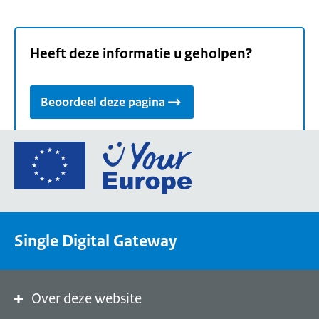
Heeft deze informatie u geholpen?
Beoordeel deze pagina
Ga
naar
de
homepage
van
Single Digital Gateway
Your
Europe,
een
portaal
Over deze website
van