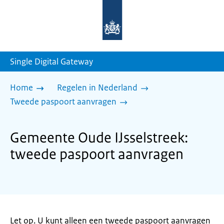
Naar
de
homepage
van
sdg.rijksoverheid.nl
Single Digital Gateway
Home
Regelen in Nederland
Tweede paspoort aanvragen
Gemeente Oude IJsselstreek:
tweede paspoort aanvragen
Let op. U kunt alleen een tweede paspoort aanvragen