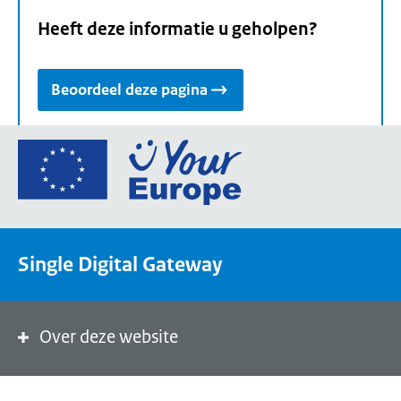
Heeft deze informatie u geholpen?
Beoordeel deze pagina
Ga
naar
de
homepage
van
Single Digital Gateway
Your
Europe,
een
portaal
Over deze website
van
de
Europese