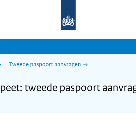
Naar
de
homepage
van
sdg.rijksoverheid.nl
Tweede paspoort aanvragen
eet: tweede paspoort aanvra