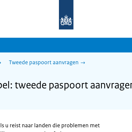
Naar
de
homepage
van
sdg.rijksoverheid.nl
Tweede paspoort aanvragen
l: tweede paspoort aanvrage
ls u reist naar landen die problemen met