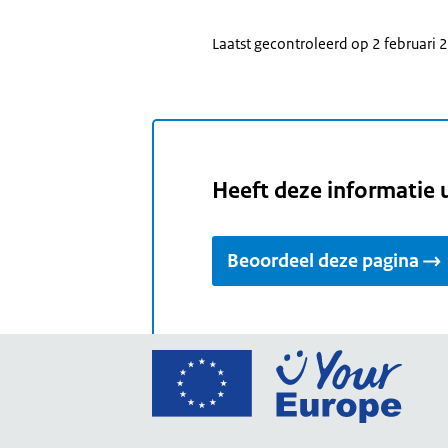
Laatst gecontroleerd op 2 februari
Heeft deze informatie 
Beoordeel deze pagina
Ga
naar
de
home