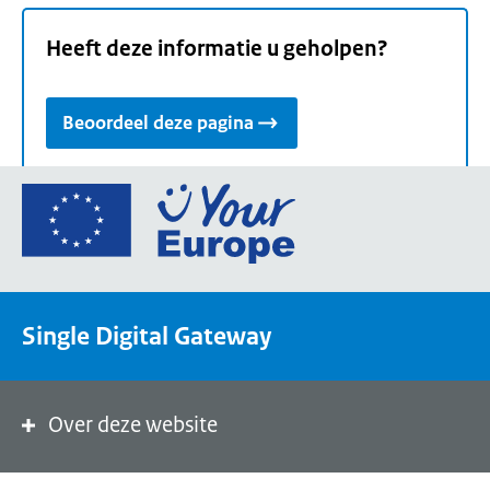
Heeft deze informatie u geholpen?
Beoordeel deze pagina
Ga
naar
de
homepage
van
Single Digital Gateway
Your
Europe,
een
portaal
Over deze website
van
de