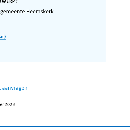
RWERP?
e gemeente Heemskerk
nl/
t aanvragen
ber 2023