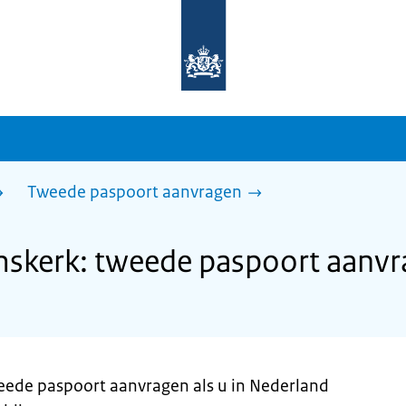
Naar
de
homepage
van
sdg.rijksoverheid.nl
Tweede paspoort aanvragen
kerk: tweede paspoort aanvr
weede paspoort aanvragen als u in Nederland