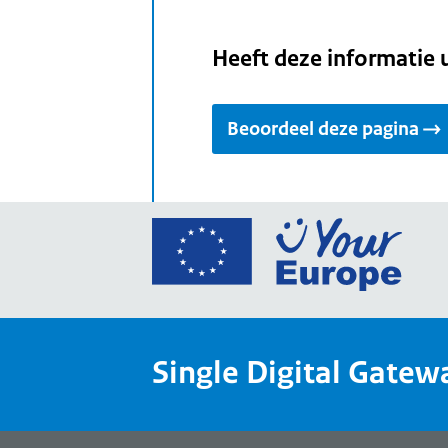
Heeft deze informatie 
Beoordeel deze pagina
Ga
naar
de
home
van
Single Digital Gatew
Your
Europ
een