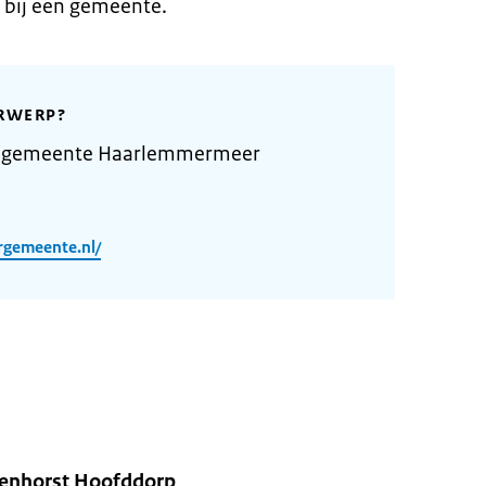
 bij een gemeente.
RWERP?
e gemeente Haarlemmermeer
rgemeente.nl/
l
enhorst Hoofddorp