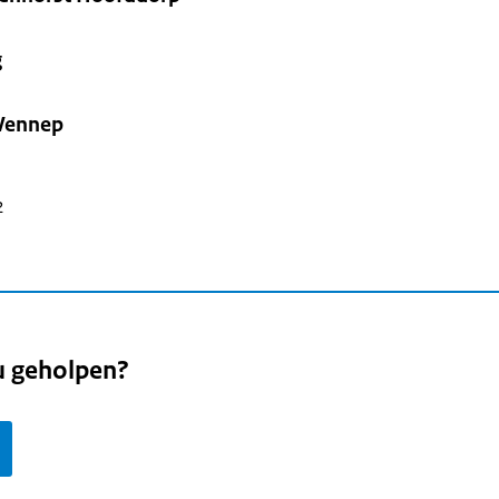
g
Vennep
2
u geholpen?