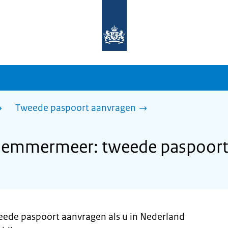
Naar
de
homepage
van
sdg.rijksoverheid.nl
Tweede paspoort aanvragen
lemmermeer: tweede paspoort
weede paspoort aanvragen als u in Nederland