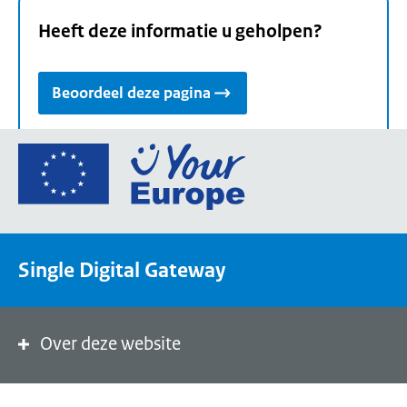
Heeft deze informatie u geholpen?
Beoordeel deze pagina
Ga
naar
de
homepage
van
Single Digital Gateway
Your
Europe,
een
portaal
Over deze website
van
de
Europese