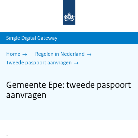
Naar
de
homepage
van
sdg.rijksoverheid.nl
Single Digital Gateway
Home
Regelen in Nederland
Tweede paspoort aanvragen
Gemeente Epe: tweede paspoort
aanvragen
-