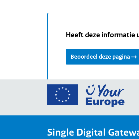
Heeft deze informatie 
Beoordeel deze pagina
Ga
naar
de
home
van
Single Digital Gatew
Your