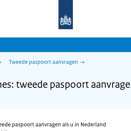
Naar
de
homepage
van
sdg.rijksoverheid.nl
Tweede paspoort aanvragen
s: tweede paspoort aanvrage
weede paspoort aanvragen als u in Nederland