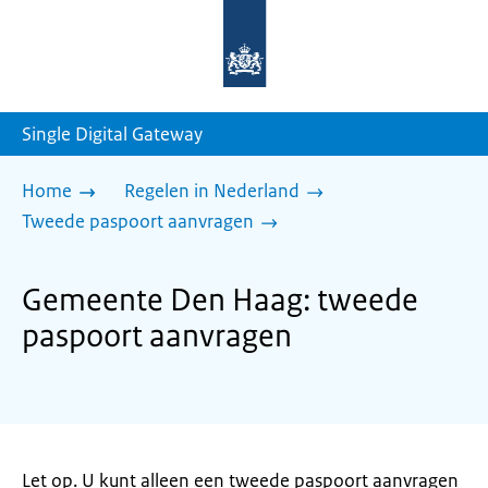
Naar
de
homepage
van
sdg.rijksoverheid.nl
Single Digital Gateway
Home
Regelen in Nederland
Tweede paspoort aanvragen
Gemeente Den Haag: tweede
paspoort aanvragen
Let op. U kunt alleen een tweede paspoort aanvragen