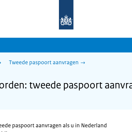
Naar
de
homepage
van
sdg.rijksoverheid.nl
Tweede paspoort aanvragen
rden: tweede paspoort aanvr
weede paspoort aanvragen als u in Nederland