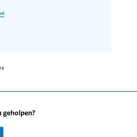
nl
026
u geholpen?