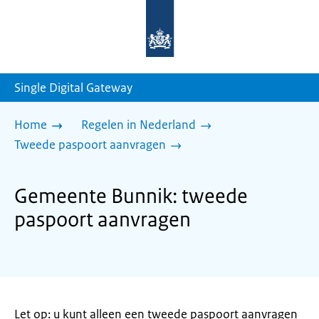
Naar
de
homepage
van
sdg.rijksoverheid.nl
Single Digital Gateway
Home
Regelen in Nederland
Tweede paspoort aanvragen
Gemeente Bunnik: tweede
paspoort aanvragen
Let op: u kunt alleen een tweede paspoort aanvragen