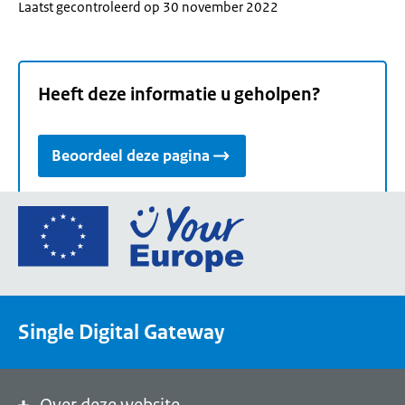
Laatst gecontroleerd op 30 november 2022
Heeft deze informatie u geholpen?
Beoordeel deze pagina
Ga
naar
de
homepage
van
Single Digital Gateway
Your
Europe,
een
portaal