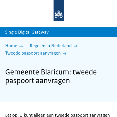
Naar
de
homepage
van
sdg.rijksoverheid.nl
Single Digital Gateway
Home
Regelen in Nederland
Tweede paspoort aanvragen
Gemeente Blaricum: tweede
paspoort aanvragen
Let op. U kunt alleen een tweede paspoort aanvragen