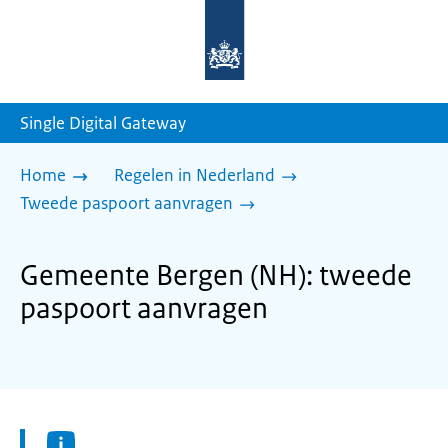
Naar
de
homepage
van
sdg.rijksoverheid.nl
Single Digital Gateway
Home
Regelen in Nederland
Tweede paspoort aanvragen
Gemeente Bergen (NH): tweede
paspoort aanvragen