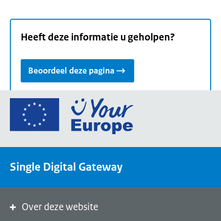
Heeft deze informatie u geholpen?
Beoordeel deze pagina
Ga
naar
de
homepage
van
Single Digital Gateway
Your
Europe,
een
portaal
Over deze website
van