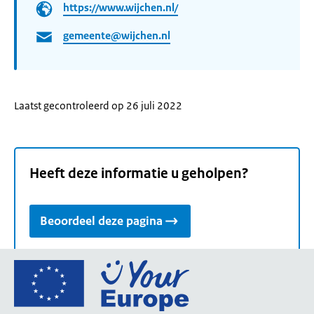
https://www.wijchen.nl/
gemeente@wijchen.nl
Laatst gecontroleerd op 26 juli 2022
Heeft deze informatie u geholpen?
Beoordeel deze pagina
Ga
naar
de