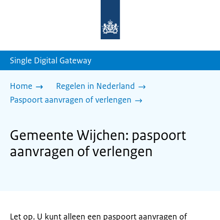
Naar
de
homepage
van
sdg.rijksoverheid.nl
Single Digital Gateway
Home
Regelen in Nederland
Paspoort aanvragen of verlengen
Gemeente Wijchen: paspoort
aanvragen of verlengen
Let op. U kunt alleen een paspoort aanvragen of