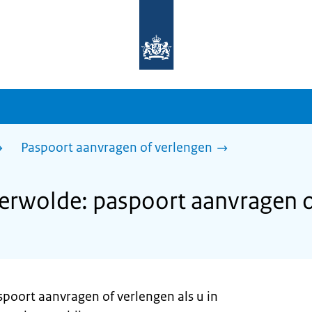
Naar
de
homepage
van
sdg.rijksoverheid.nl
Paspoort aanvragen of verlengen
rwolde: paspoort aanvragen o
spoort aanvragen of verlengen als u in