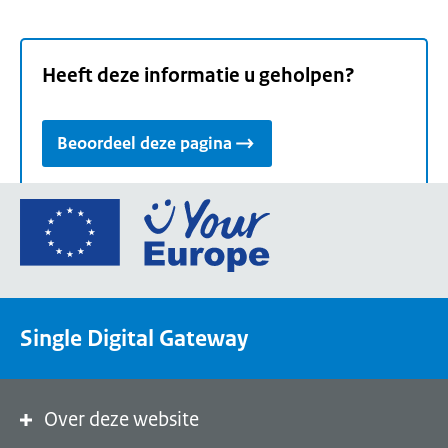
Heeft deze informatie u geholpen?
Beoordeel deze pagina
Ga
naar
de
homepage
van
Single Digital Gateway
Your
Europe,
een
portaal
Over deze website
van