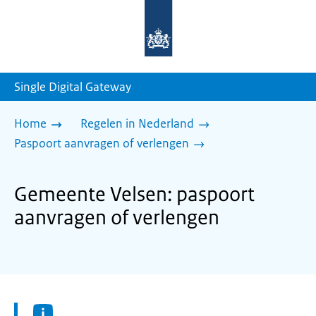
Naar
de
homepage
van
sdg.rijksoverheid.nl
Single Digital Gateway
Home
Regelen in Nederland
Paspoort aanvragen of verlengen
Gemeente Velsen: paspoort
aanvragen of verlengen