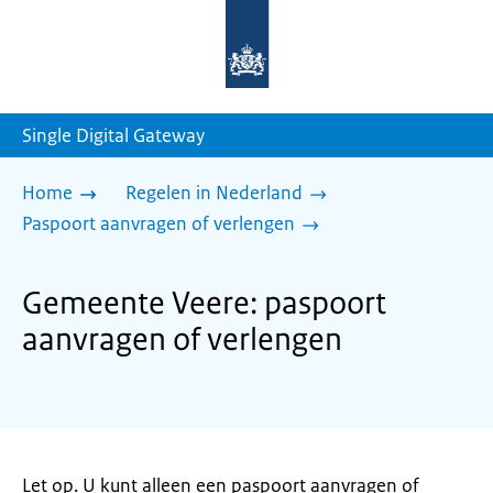
Naar
de
homepage
van
sdg.rijksoverheid.nl
Single Digital Gateway
Home
Regelen in Nederland
Paspoort aanvragen of verlengen
Gemeente Veere: paspoort
aanvragen of verlengen
Let op. U kunt alleen een paspoort aanvragen of