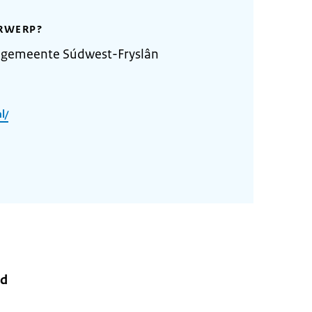
RWERP?
 gemeente Súdwest-Fryslân
l/
rd