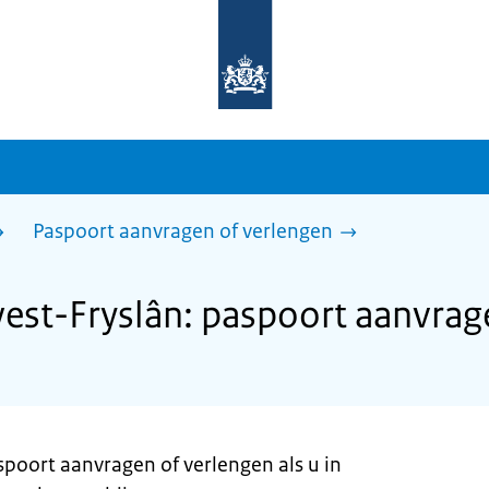
Naar
de
homepage
van
sdg.rijksoverheid.nl
Paspoort aanvragen of verlengen
st-Fryslân: paspoort aanvrage
spoort aanvragen of verlengen als u in