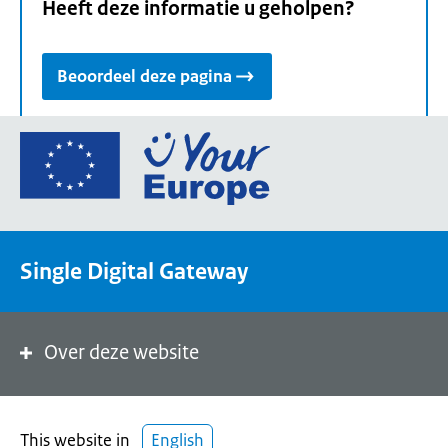
Heeft deze informatie u geholpen?
Beoordeel deze pagina
Ga
naar
de
homepage
van
Single Digital Gateway
Your
Europe,
een
portaal
Over deze website
van
de
Europese
This website in
English
Unie