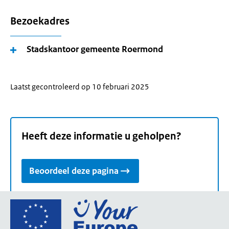
Bezoekadres
Stadskantoor gemeente Roermond
Laatst gecontroleerd op 10 februari 2025
Heeft deze informatie u geholpen?
Beoordeel deze pagina
Ga
naar