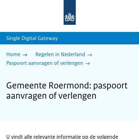
Naar
de
homepage
van
sdg.rijksoverheid.nl
Single Digital Gateway
Home
Regelen in Nederland
Paspoort aanvragen of verlengen
Gemeente Roermond: paspoort
aanvragen of verlengen
U vindt alle relevante informatie op de volgende