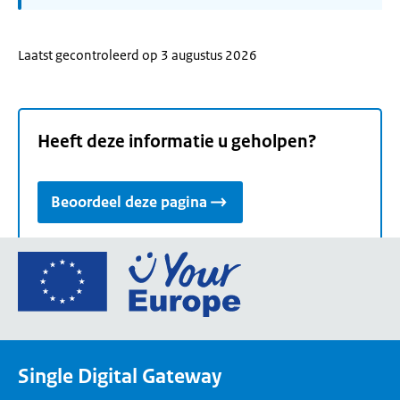
Laatst gecontroleerd op 3 augustus 2026
Heeft deze informatie u geholpen?
Beoordeel deze pagina
Ga
naar
de
homepage
van
Single Digital Gateway
Your
Europe,