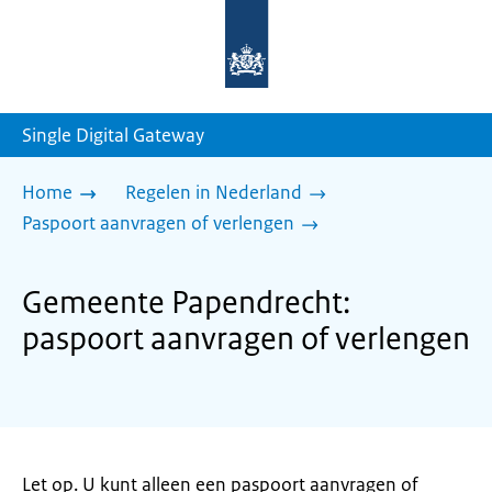
Naar
de
homepage
van
sdg.rijksoverheid.nl
Single Digital Gateway
Home
Regelen in Nederland
Paspoort aanvragen of verlengen
Gemeente Papendrecht:
paspoort aanvragen of verlengen
Let op. U kunt alleen een paspoort aanvragen of