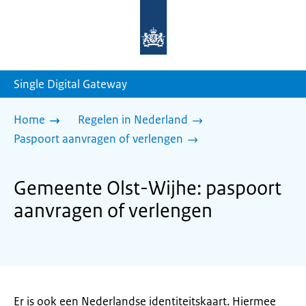
Naar
de
homepage
van
sdg.rijksoverheid.nl
Single Digital Gateway
Home
Regelen in Nederland
Paspoort aanvragen of verlengen
Gemeente Olst-Wijhe: paspoort
aanvragen of verlengen
Er is ook een Nederlandse identiteitskaart. Hiermee