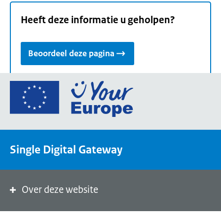
Heeft deze informatie u geholpen?
Beoordeel deze pagina
Ga
naar
de
homepage
van
Single Digital Gateway
Your
Europe,
een
portaal
Over deze website
van
de