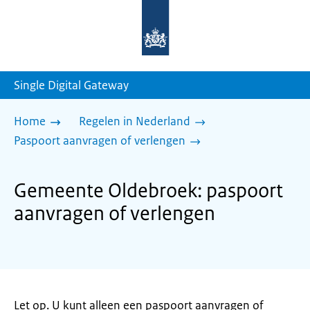
Naar
de
homepage
van
sdg.rijksoverheid.nl
Single Digital Gateway
Home
Regelen in Nederland
Paspoort aanvragen of verlengen
Gemeente Oldebroek: paspoort
aanvragen of verlengen
Let op. U kunt alleen een paspoort aanvragen of