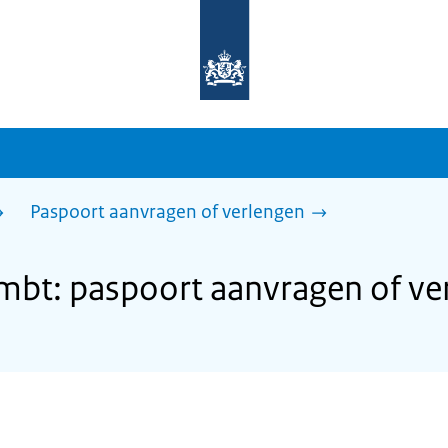
Naar
de
homepage
van
sdg.rijksoverheid.nl
Paspoort aanvragen of verlengen
bt: paspoort aanvragen of ve