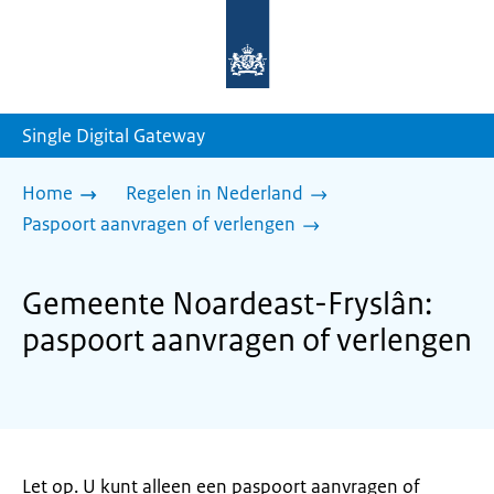
Naar
de
homepage
van
sdg.rijksoverheid.nl
Single Digital Gateway
Home
Regelen in Nederland
Paspoort aanvragen of verlengen
Gemeente Noardeast-Fryslân:
paspoort aanvragen of verlengen
Let op. U kunt alleen een paspoort aanvragen of