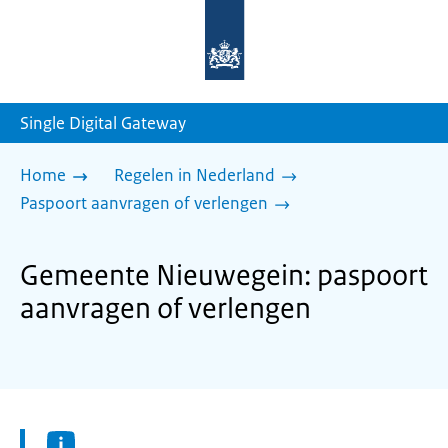
Naar
de
homepage
van
sdg.rijksoverheid.nl
Single Digital Gateway
Home
Regelen in Nederland
Paspoort aanvragen of verlengen
Gemeente Nieuwegein: paspoort
aanvragen of verlengen