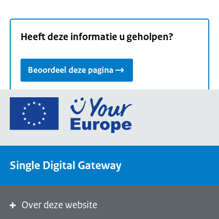
Heeft deze informatie u geholpen?
Beoordeel deze pagina
Ga
naar
de
homepage
van
Single Digital Gateway
Your
Europe,
een
portaal
Over deze website
van