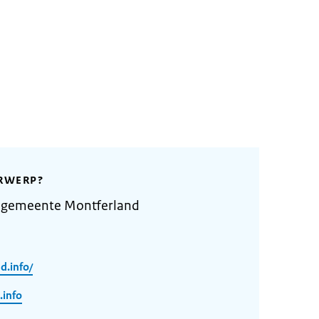
RWERP?
 gemeente Montferland
d.info/
info