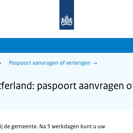
Naar
de
homepage
van
sdg.rijksoverheid.nl
Paspoort aanvragen of verlengen
erland: paspoort aanvragen o
bij de gemeente. Na 5 werkdagen kunt u uw