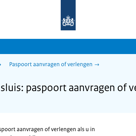
Naar
de
homepage
van
sdg.rijksoverheid.nl
Paspoort aanvragen of verlengen
luis: paspoort aanvragen of v
spoort aanvragen of verlengen als u in