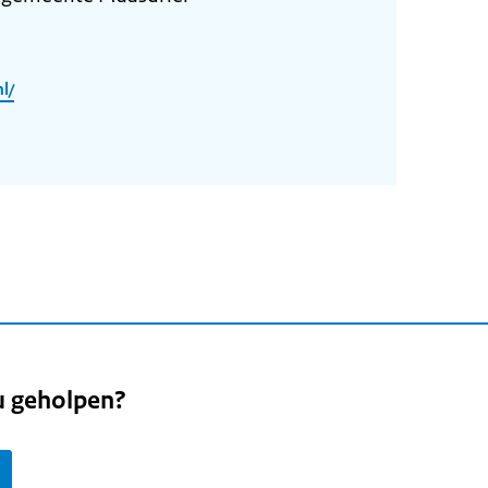
l/
u geholpen?