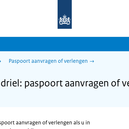
Naar
de
homepage
van
sdg.rijksoverheid.nl
Paspoort aanvragen of verlengen
riel: paspoort aanvragen of v
spoort aanvragen of verlengen als u in