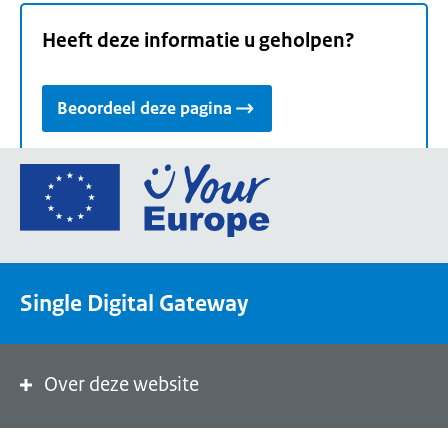
Heeft deze informatie u geholpen?
Beoordeel deze pagina
Ga
naar
de
homepage
van
Single Digital Gateway
Your
Europe,
een
portaal
Over deze website
van
de