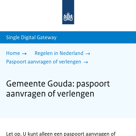
Naar
de
homepage
van
sdg.rijksoverheid.nl
Single Digital Gateway
Home
Regelen in Nederland
Paspoort aanvragen of verlengen
Gemeente Gouda: paspoort
aanvragen of verlengen
Let op. U kunt alleen een paspoort aanvragen of