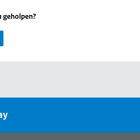
u geholpen?
page
ay
e,