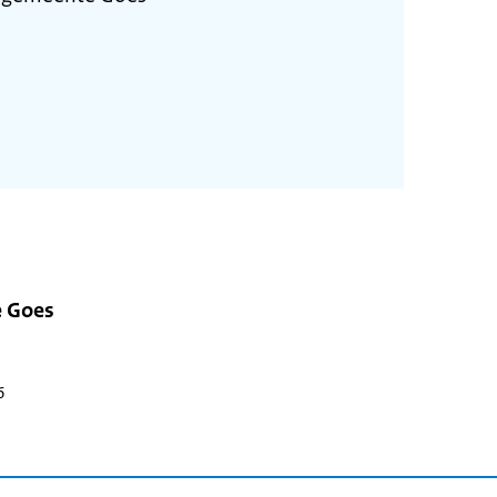
e Goes
6