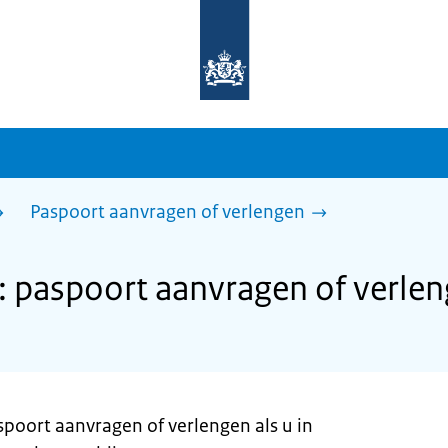
Naar
de
homepage
van
sdg.rijksoverheid.nl
Paspoort aanvragen of verlengen
 paspoort aanvragen of verle
spoort aanvragen of verlengen als u in