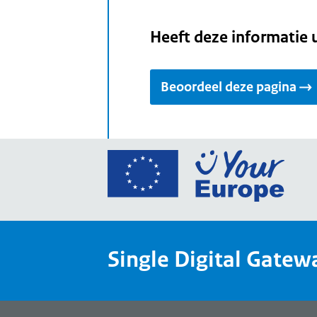
Heeft deze informatie 
Beoordeel deze pagina
Ga
naar
de
home
van
Single Digital Gatew
Your
Europ
een