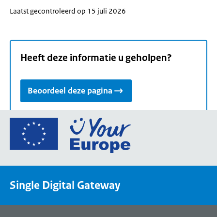
Laatst gecontroleerd op 15 juli 2026
Heeft deze informatie u geholpen?
Beoordeel deze pagina
Ga
naar
de
homepage
van
Single Digital Gateway
Your
Europe,
een