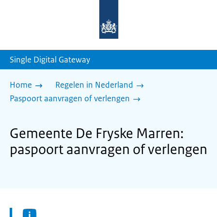
Naar
de
homepage
van
sdg.rijksoverheid.nl
Single Digital Gateway
Home
Regelen in Nederland
Paspoort aanvragen of verlengen
Gemeente De Fryske Marren:
paspoort aanvragen of verlengen