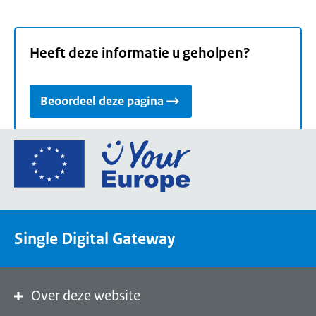
Heeft deze informatie u geholpen?
Beoordeel deze pagina
Ga
naar
de
homepage
van
Single Digital Gateway
Your
Europe,
een
portaal
Over deze website
van