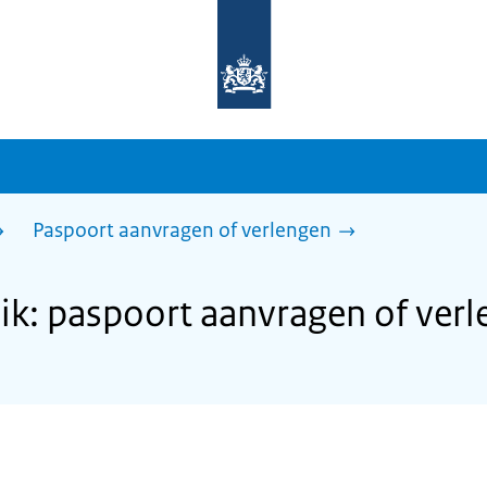
Naar
de
homepage
van
sdg.rijksoverheid.nl
Paspoort aanvragen of verlengen
k: paspoort aanvragen of verl