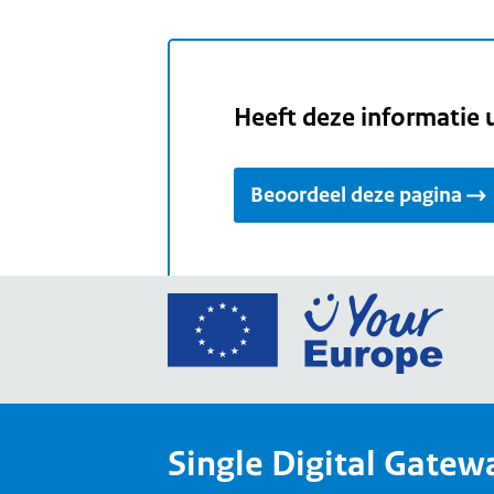
Heeft deze informatie 
Beoordeel deze pagina
Ga
naar
de
home
van
Single Digital Gatew
Your
Europ