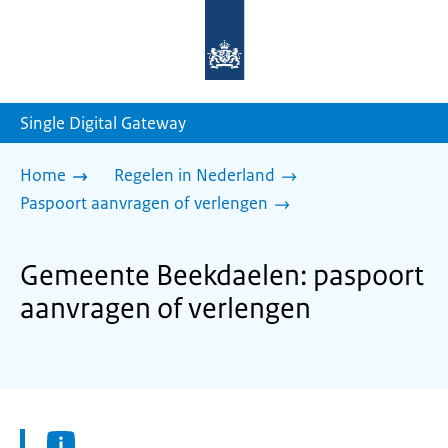
Naar
de
homepage
van
sdg.rijksoverheid.nl
Single Digital Gateway
Home
Regelen in Nederland
Paspoort aanvragen of verlengen
Gemeente Beekdaelen: paspoort
aanvragen of verlengen