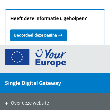
Heeft deze informatie u geholpen?
Beoordeel deze pagina
Ga
naar
de
homepage
van
Single Digital Gateway
Your
Europe,
een
portaal
Over deze website
van