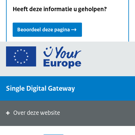
Heeft deze informatie u geholpen?
Beoordeel deze pagina
Ga
naar
de
homepage
van
Single Digital Gateway
Your
Europe,
een
portaal
Over deze website
van
de
Europese