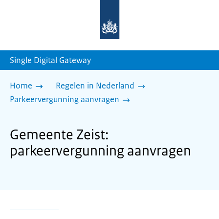
Naar
de
homepage
van
sdg.rijksoverheid.nl
Single Digital Gateway
Home
Regelen in Nederland
Parkeervergunning aanvragen
Gemeente Zeist:
parkeervergunning aanvragen