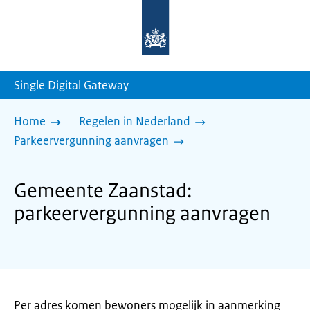
Naar
de
homepage
van
sdg.rijksoverheid.nl
Single Digital Gateway
Home
Regelen in Nederland
Parkeervergunning aanvragen
Gemeente Zaanstad:
parkeervergunning aanvragen
Per adres komen bewoners mogelijk in aanmerking