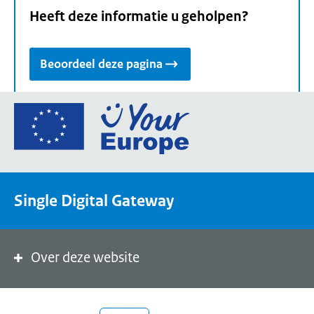
Heeft deze informatie u geholpen?
Beoordeel deze pagina
Ga
naar
de
homepage
van
Single Digital Gateway
Your
Europe,
een
portaal
Over deze website
van
de
Europese