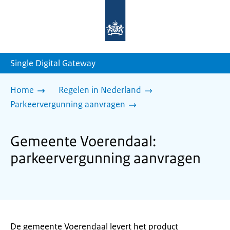
Naar
de
homepage
van
sdg.rijksoverheid.nl
Single Digital Gateway
Home
Regelen in Nederland
Parkeervergunning aanvragen
Gemeente Voerendaal:
parkeervergunning aanvragen
De gemeente Voerendaal levert het product