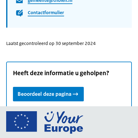
gemeente@tholen.nl
Contactformulier
Laatst gecontroleerd op 30 september 2024
Heeft deze informatie u geholpen?
Beoordeel deze pagina
Ga
naar
de
homepage