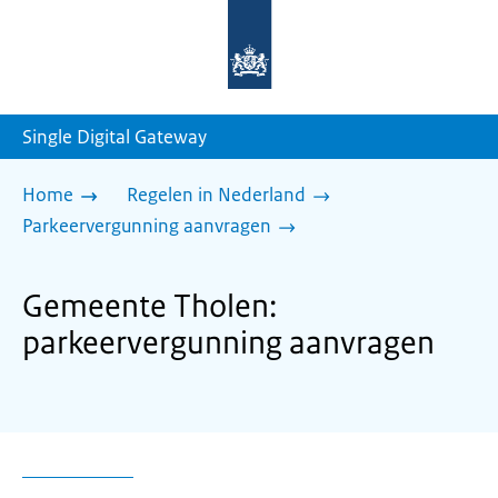
Naar
de
homepage
van
sdg.rijksoverheid.nl
Single Digital Gateway
Home
Regelen in Nederland
Parkeervergunning aanvragen
Gemeente Tholen:
parkeervergunning aanvragen