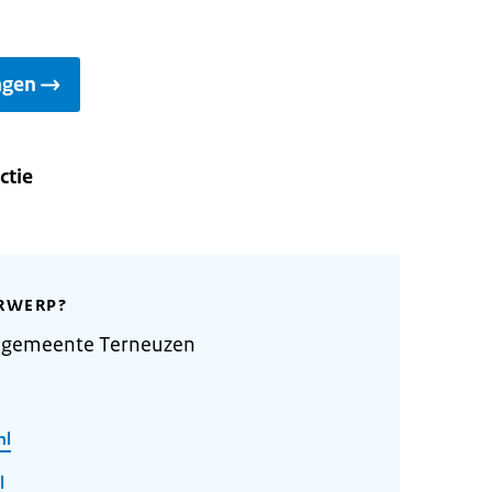
agen
ctie
RWERP?
 gemeente Terneuzen
nl
l