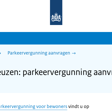
Naar
de
homepage
van
sdg.rijksoverheid.nl
Parkeervergunning aanvragen
uzen: parkeervergunning aanv
rkeervergunning voor bewoners
vindt u op