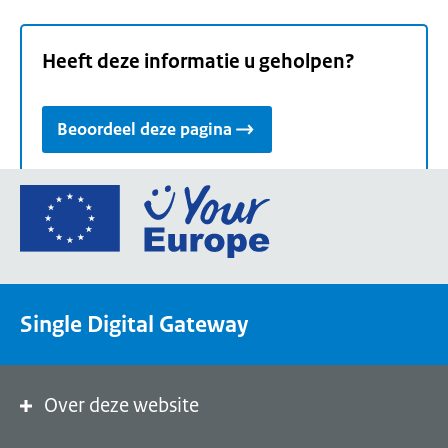
Heeft deze informatie u geholpen?
Beoordeel deze pagina
Ga
naar
de
homepage
van
Single Digital Gateway
Your
Europe,
een
portaal
Over deze website
van
de