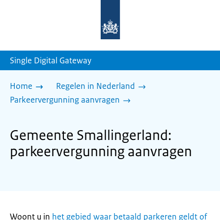
Naar
de
homepage
van
sdg.rijksoverheid.nl
Single Digital Gateway
Home
Regelen in Nederland
Parkeervergunning aanvragen
Gemeente Smallingerland:
parkeervergunning aanvragen
Woont u in
het gebied waar betaald parkeren geldt of