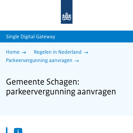
Naar
de
homepage
van
sdg.rijksoverheid.nl
Single Digital Gateway
Home
Regelen in Nederland
Parkeervergunning aanvragen
Gemeente Schagen:
parkeervergunning aanvragen