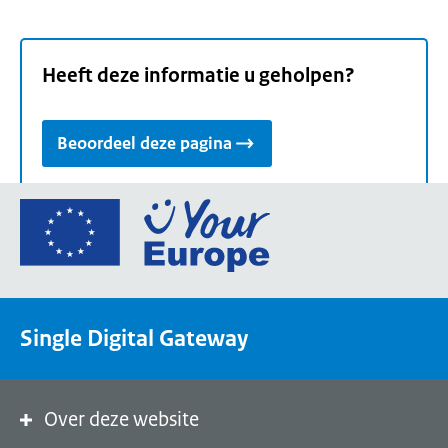
Heeft deze informatie u geholpen?
Beoordeel deze pagina
Ga
naar
de
homepage
van
Single Digital Gateway
Your
Europe,
een
portaal
Over deze website
van